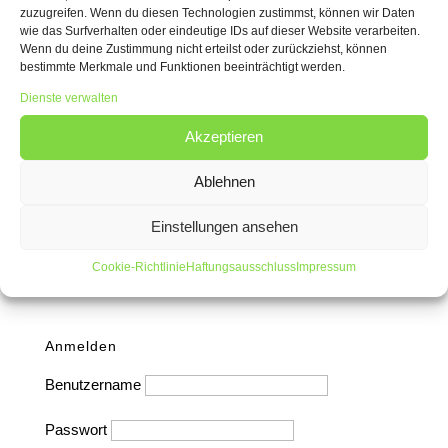
„dicken Büchse“ sicherte sich Ralf Jung den Pokal der
zuzugreifen. Wenn du diesen Technologien zustimmst, können wir Daten
wie das Surfverhalten oder eindeutige IDs auf dieser Website verarbeiten.
Offiziere. Um den Titel „König der Könige“ schossen
Wenn du deine Zustimmung nicht erteilst oder zurückziehst, können
bestimmte Merkmale und Funktionen beeinträchtigt werden.
alle ehemaligen Könige auf den Holzvogel am
Dienste verwalten
Hochstand ebenfalls mit der dicken Büchse.
Schließlich sicherte sich Theo Thiel die Würde eines
Akzeptieren
„Königs der Könige“. Der gebürtige Liblarer, in Kierdorf
Ablehnen
wohnende Thiel ist bereits als Jungschütze in
die Bruderschaft eingetreten. Er löst damit Harald
Einstellungen ansehen
Schröder ab.
Cookie-Richtlinie
Haftungsausschluss
Impressum
Anmelden
Benutzername
Passwort