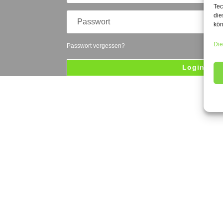
Tec
die
kön
Die
Passwort vergessen?
Login