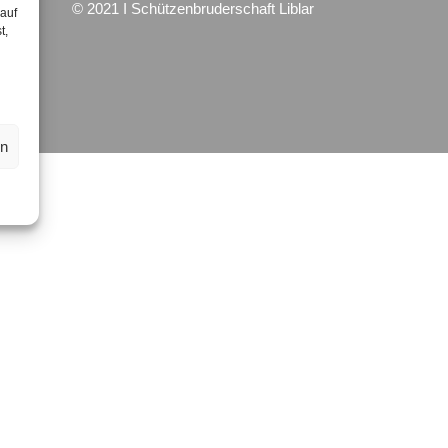
© 2021 I Schützenbruderschaft Liblar
 auf
t,
en