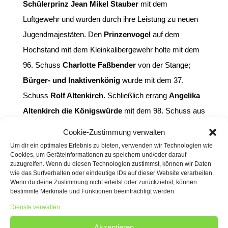
Schülerprinz Jean Mikel Stauber
mit dem
Luftgewehr und wurden durch ihre Leistung zu neuen
Jugendmajestäten. Den
Prinzenvogel
auf dem
Hochstand mit dem Kleinkalibergewehr holte mit dem
96. Schuss
Charlotte Faßbender
von der Stange;
Bürger- und Inaktivenkönig
wurde mit dem 37.
Schuss
Rolf Altenkirch
. Schließlich errang
Angelika
Altenkirch die Königswürde
mit dem 98. Schuss aus
der „dicken Büchse (cal. 16)“.
Cookie-Zustimmung verwalten
Um dir ein optimales Erlebnis zu bieten, verwenden wir Technologien wie
Geehrt wurde auch Katharina Schunck und Bernd
Cookies, um Geräteinformationen zu speichern und/oder darauf
Schröder für ihre 40-jährige und Ralf Jung für seine 50-
zuzugreifen. Wenn du diesen Technologien zustimmst, können wir Daten
wie das Surfverhalten oder eindeutige IDs auf dieser Website verarbeiten.
jährige Mitgliedschaft. Weitere Auszeichnungen gingen
Wenn du deine Zustimmung nicht erteilst oder zurückziehst, können
bestimmte Merkmale und Funktionen beeinträchtigt werden.
an die Kassiererin Claudia Runde und den
Dienste verwalten
Fahnenoffizier Frank Habeth mit dem „hohen
Bruderschaftsorden“. Denn Schützen stehen nicht nur
Akzeptieren