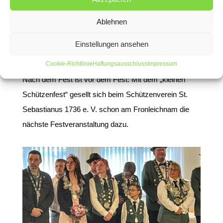
für Schießen und Feiern, sondern ganz besonders für
Ablehnen
das aktive An- und Zupacken, Organisieren und
Betreuen. Ohne den ältesten Verein wäre das
Einstellungen ansehen
gemeinschaftliche Leben in Liblar viel ärmer…
Cookie-Richtlinie
Haftungsausschluss
Impressum
Nach dem Fest ist vor dem Fest: Mit dem „kleinen
Schützenfest“ gesellt sich beim Schützenverein St.
Sebastianus 1736 e. V. schon am Fronleichnam die
nächste Festveranstaltung dazu.